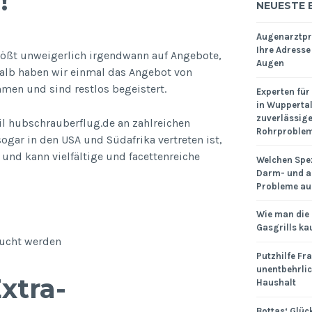
!
NEUESTE 
Augenarztpra
Ihre Adresse
tößt unweigerlich irgendwann auf Angebote,
Augen
lb haben wir einmal das Angebot von
men und sind restlos begeistert.
Experten für
in Wuppertal
zuverlässige 
il hubschrauberflug.de an zahlreichen
Rohrproble
ar in den USA und Südafrika vertreten ist,
und kann vielfältige und facettenreiche
Welchen Spez
Darm- und a
Probleme au
Wie man die
Gasgrills ka
bucht werden
Putzhilfe Fra
unentbehrlic
xtra-
Haushalt
Bottas‘ Glück