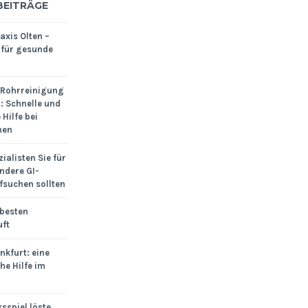
BEITRÄGE
xis Olten –
 für gesunde
 Rohrreinigung
: Schnelle und
Hilfe bei
men
ialisten Sie für
ndere GI-
fsuchen sollten
 besten
uft
nkfurt: eine
he Hilfe im
sspiel löste