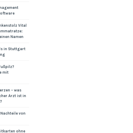
anagement
Software
ankenstolz Vital
ummatratze:
 einen Namen
s in Stuttgart
ung
Fußpilz?
e mit
rzen – was
cher Arzt ist in
?
 Nachteile von
itkarten ohne