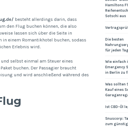
Hamiltons F1
Reifenentsch
Sotschi aus
ug.de/
besteht allerdings darin, dass
um den Flug buchen können, die also
Vertragsprü
eise lassen sich über die Seite in
Die besten
 in einem Romantikhotel buchen, sodass
Nahrungser
ichen Erlebnis wird.
für jeden Ta
 und selbst einmal am Steuer eines
Wie einfach i
Emergency S
-Paket buchen. Der Passagier braucht
in Berlin zu 
nweisung und wird anschließend während des
Was sollten 
Kauf eines S
Garagenrega
Flug
Ist CBD-Öl l
Snuscorp: T
zum günstig