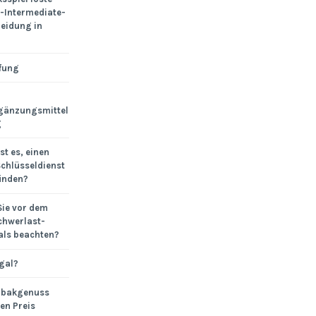
-Intermediate-
eidung in
fung
gänzungsmittel
g
st es, einen
chlüsseldienst
finden?
Sie vor dem
chwerlast-
ls beachten?
egal?
abakgenuss
en Preis