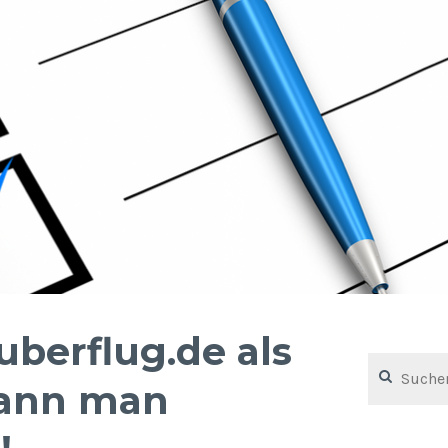
berflug.de als
Suchen
nach:
kann man