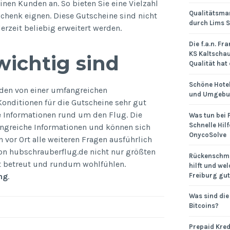
nen Kunden an. So bieten Sie eine Vielzahl
Qualitätsm
schenk eignen. Diese Gutscheine sind nicht
durch Lims 
zeit beliebig erweitert werden.
Die f.a.n. Fr
KS Kaltscha
wichtig sind
Qualität hat
Schöne Hotel
den von einer umfangreichen
und Umgeb
Konditionen für die Gutscheine sehr gut
re Informationen rund um den Flug. Die
Was tun bei 
Schnelle Hilf
angreiche Informationen und können sich
OnycoSolve
 vor Ort alle weiteren Fragen ausführlich
von hubschrauberflug.de nicht nur größten
Rückenschme
gut betreut und rundum wohlfühlen.
hilft und wel
Freiburg gut
ng
.
Was sind die
Bitcoins?
Prepaid Kred