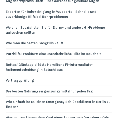
Augenarztpraxis Olten – Ihre Adresse für gesunde Augen
Experten für Rohrreinigung in Wuppertal: Schnelle und
zuverlässige Hilfe bei Rohrproblemen
Welchen Spezialisten Sie für Darm- und andere GI-Probleme
aufsuchen sollten
Wie man die besten Gasgrills kauft
Putzhilfe Frankfurt: eine unentbehrliche Hilfe im Haushalt
Bottas‘ Glücksspiel löste Hamiltons F1-Intermediate-
Reifenentscheidung in Sotschi aus
Vertragsprüfung
Die besten Nahrungsergänzungsmittel für jeden Tag
Wie einfach ist es, einen Emergency Schlüsseldienst in Berlin zu
finden?
Was sollten Sie vor dem Kauf eines Schwerlast-Garagenregals