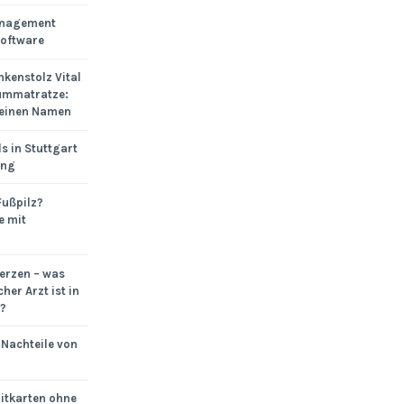
anagement
Software
ankenstolz Vital
ummatratze:
 einen Namen
s in Stuttgart
ung
Fußpilz?
e mit
rzen – was
cher Arzt ist in
?
 Nachteile von
itkarten ohne