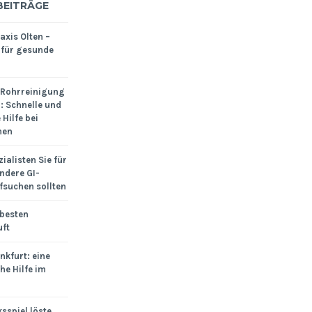
BEITRÄGE
xis Olten –
 für gesunde
 Rohrreinigung
: Schnelle und
Hilfe bei
men
ialisten Sie für
ndere GI-
fsuchen sollten
 besten
uft
nkfurt: eine
he Hilfe im
sspiel löste