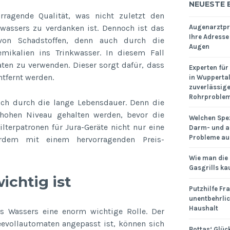
NEUESTE 
rragende Qualität, was nicht zuletzt den
assers zu verdanken ist. Dennoch ist das
Augenarztpra
Ihre Adresse
 von Schadstoffen, denn auch durch die
Augen
mikalien ins Trinkwasser. In diesem Fall
aten zu verwenden. Dieser sorgt dafür, dass
Experten für
tfernt werden.
in Wuppertal
zuverlässige 
Rohrproble
ich durch die lange Lebensdauer. Denn die
hohen Niveau gehalten werden, bevor die
Welchen Spez
terpatronen für Jura-Geräte nicht nur eine
Darm- und a
Probleme au
erdem mit einem hervorragenden Preis-
Wie man die
Gasgrills ka
ichtig ist
Putzhilfe Fra
unentbehrlic
Haushalt
es Wassers eine enorm wichtige Rolle. Der
evollautomaten angepasst ist, können sich
Bottas‘ Glück