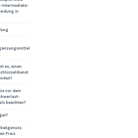
-Intermediate-
eidung in
fung
gänzungsmittel
g
st es, einen
chlüsseldienst
finden?
Sie vor dem
chwerlast-
ls beachten?
egal?
abakgenuss
en Preis