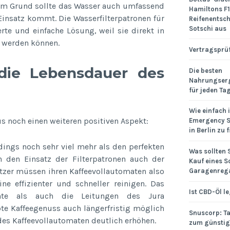
em Grund sollte das Wasser auch umfassend
Hamiltons F1
Einsatz kommt. Die Wasserfilterpatronen für
Reifenentsch
Sotschi aus
rte und einfache Lösung, weil sie direkt in
t werden können.
Vertragsprü
 die Lebensdauer des
Die besten
Nahrungser
für jeden Ta
Wie einfach i
s noch einen weiteren positiven Aspekt:
Emergency S
in Berlin zu 
rdings noch sehr viel mehr als den perfekten
Was sollten 
h den Einsatz der Filterpatronen auch der
Kauf eines S
itzer müssen ihren Kaffeevollautomaten also
Garagenrega
e effizienter und schneller reinigen. Das
Ist CBD-Öl l
nte als auch die Leitungen des Jura
e Kaffeegenuss auch längerfristig möglich
Snuscorp: T
des Kaffeevollautomaten deutlich erhöhen.
zum günstig