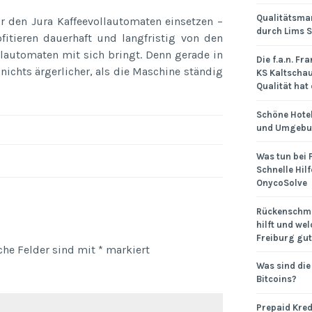
Qualitätsm
ür den Jura Kaffeevollautomaten einsetzen –
durch Lims 
itieren dauerhaft und langfristig von den
ollautomaten mit sich bringt. Denn gerade in
Die f.a.n. Fr
 nichts ärgerlicher, als die Maschine ständig
KS Kaltscha
Qualität hat
Schöne Hotel
und Umgeb
Was tun bei 
Schnelle Hilf
OnycoSolve
Rückenschme
hilft und wel
Freiburg gut
iche Felder sind mit
*
markiert
Was sind die
Bitcoins?
Prepaid Kred